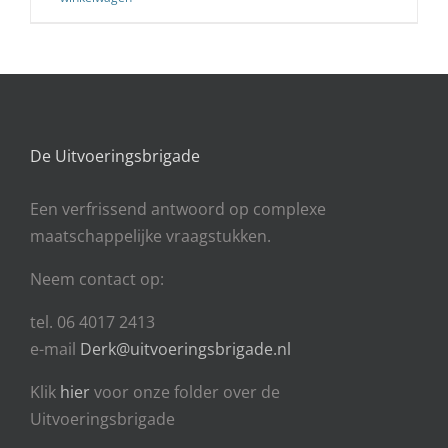
De Uitvoeringsbrigade
Een
verfrissend antwoord op complexe
maatschappelijke vraagstukken.
Neem contact op:
tel. 06 4017 2413
e-mail
Derk@uitvoeringsbrigade.nl
Klik
hier
voor onze folder over de
Uitvoeringsbrigade