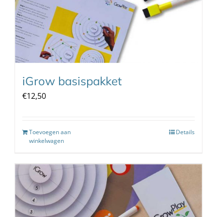
iGrow basispakket
€
12,50
Toevoegen aan
Details
winkelwagen