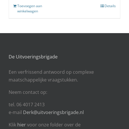
Toevoegen aan
Details
winkelwagen
De Uitvoeringsbrigade
Een
verfrissend antwoord op complexe
maatschappelijke vraagstukken.
Neem contact op:
tel. 06 4017 2413
e-mail
Derk@uitvoeringsbrigade.nl
Klik
hier
voor onze folder over de