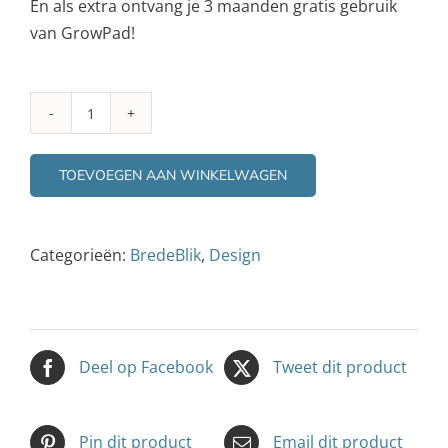
En als extra ontvang je 3 maanden gratis gebruik
van GrowPad!
Verrassingspakket
aantal
TOEVOEGEN AAN WINKELWAGEN
Categorieën:
BredeBlik
,
Design
Deel op Facebook
Tweet dit product
Pin dit product
Email dit product