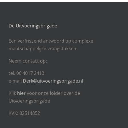
De Uitvoeringsbrigade
Een
verfrissend antwoord op complexe
maatschappelijke vraagstukken.
Neem contact op:
tel. 06 4017 2413
e-mail
Derk@uitvoeringsbrigade.nl
Klik
hier
voor onze folder over de
Uitvoeringsbrigade
KVK: 82514852