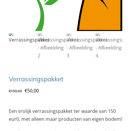
Verrassingspakket
Oorspronkelijke
Huidige
€
50,00
€
150,00
prijs
prijs
was:
is:
Een vrolijk verrassingspakket ter waarde van 150
€150,00.
€50,00.
eur0, met alleen maar producten van eigen bodem!