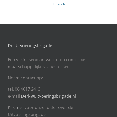
Details
De Uitvoeringsbrigade
Een
verfrissend antwoord op complexe
maatschappelijke vraagstukken.
Neem contact op:
tel. 06 4017 2413
e-mail
Derk@uitvoeringsbrigade.nl
Klik
hier
voor onze folder over de
Uitvoeringsbrigade