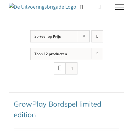
Ga
naar
inhoud
Sorteer op
Prijs
Toon
12 producten
GrowPlay Bordspel limited
edition