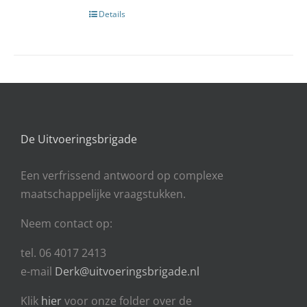
Details
De Uitvoeringsbrigade
Een
verfrissend antwoord op complexe
maatschappelijke vraagstukken.
Neem contact op:
tel. 06 4017 2413
e-mail
Derk@uitvoeringsbrigade.nl
Klik
hier
voor onze folder over de