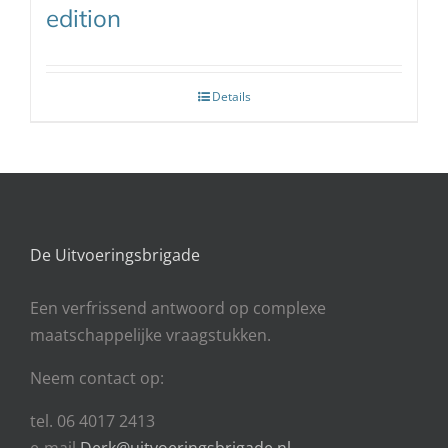
edition
Details
De Uitvoeringsbrigade
Een
verfrissend antwoord op complexe
maatschappelijke vraagstukken.
Neem contact op:
tel. 06 4017 2413
e-mail
Derk@uitvoeringsbrigade.nl