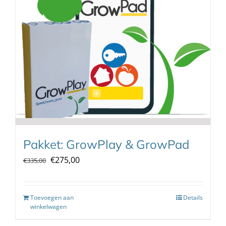
Pakket: GrowPlay & GrowPad
Oorspronkelijke
Huidige
€
275,00
€
335,00
prijs
prijs
was:
is:
Toevoegen aan
Details
€335,00.
€275,00.
winkelwagen