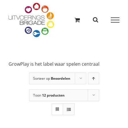
Ga
naar
inhoud
GrowPlay is het label waar spelen centraal
Sorteer op
Beoordelen
Toon
12 producten