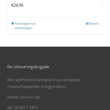
€
24,95
Toevoegen aan
Details
winkelwagen
De Uitvoeringsbrigade
Een
verfrissend antwoord op complexe
maatschappelijke vraagstukken.
Neem contact op:
tel. 06 4017 2413