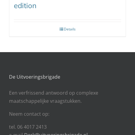
edition
Details
De Uitvoeringsbrigade
Een
verfrissend antwoord op complexe
maatschappelijke vraagstukken.
Neem contact op:
tel. 06 4017 2413
e-mail
Derk@uitvoeringsbrigade.nl