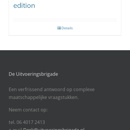
edition
Details
De Uitvoeringsbrigade
Een
verfrissend antwoord op complexe
maatschappelijke vraagstukken.
Neem contact op:
tel. 06 4017 2413
e-mail
Derk@uitvoeringsbrigade.nl