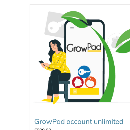
GrowPad account unlimited