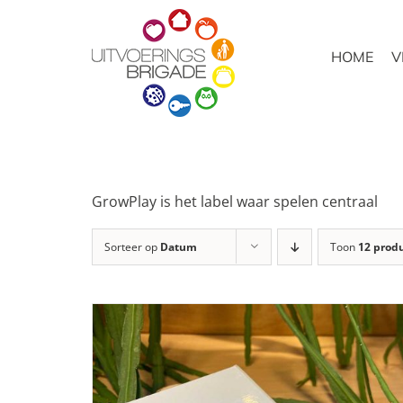
Ga
naar
HOME
V
inhoud
GrowPlay is het label waar spelen centraal
Sorteer op
Datum
Toon
12 prod