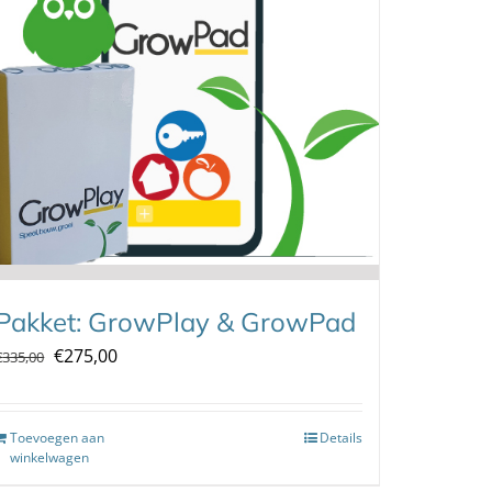
Pakket: GrowPlay & GrowPad
Oorspronkelijke
Huidige
€
275,00
€
335,00
prijs
prijs
was:
is:
Toevoegen aan
Details
€335,00.
€275,00.
winkelwagen