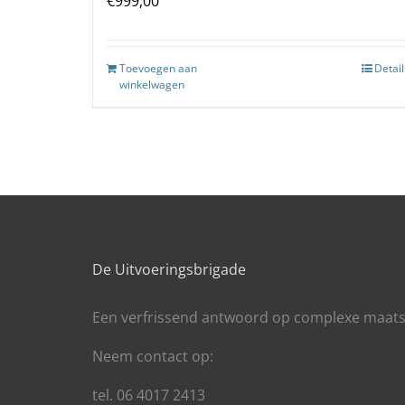
€
999,00
Toevoegen aan
Detail
winkelwagen
De Uitvoeringsbrigade
Een
verfrissend antwoord op complexe maats
Neem contact op:
tel. 06 4017 2413