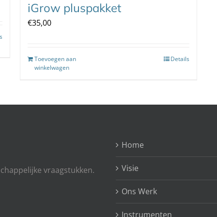
iGrow pluspakket
€
35,00
s
Toevoegen aan
Details
winkelwagen
Home
Visie
chappelijke vraagstukken.
Ons Werk
Instrumenten