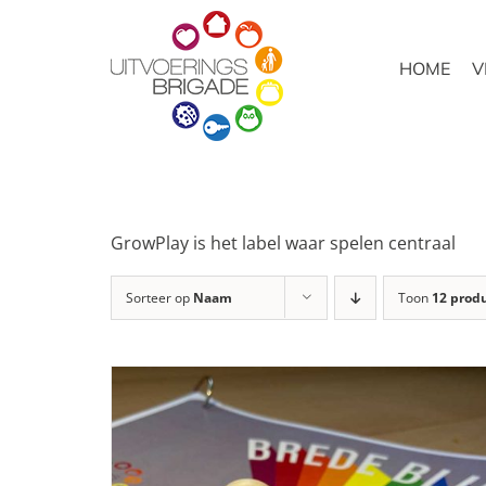
Ga
naar
HOME
V
inhoud
GrowPlay is het label waar spelen centraal
Sorteer op
Naam
Toon
12 prod