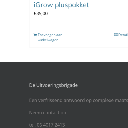
iGrow pluspakket
€
35,00
Toevoegen aan
Detail
winkelwagen
De Uitvoeringsbrigade
Een
verfrissend antwoord op complexe maats
Neem contact op:
tel. 06 4017 2413