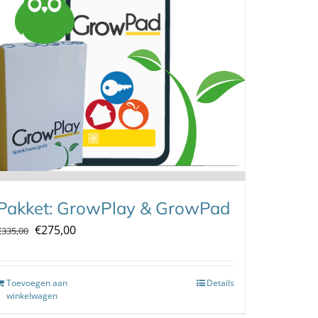
Pakket: GrowPlay & GrowPad
Oorspronkelijke
Huidige
€
275,00
€
335,00
prijs
prijs
was:
is:
Toevoegen aan
Details
€335,00.
€275,00.
winkelwagen