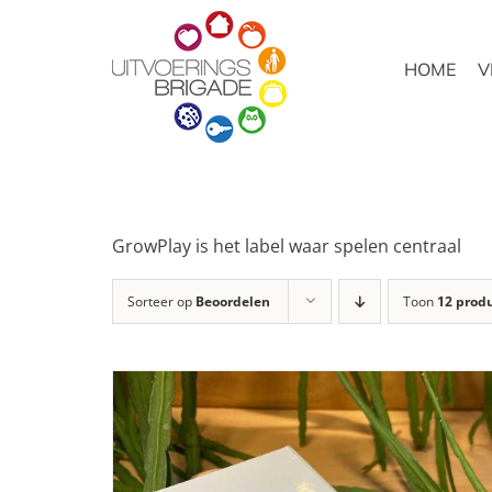
Ga
naar
HOME
V
inhoud
GrowPlay is het label waar spelen centraal
Sorteer op
Beoordelen
Toon
12 prod