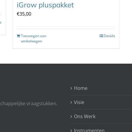
iGrow pluspakket
€
35,00
s
Toevoegen aan
Details
winkelwagen
Home
Visie
chappelijke vraagstukken.
Ons Werk
Instrumenten