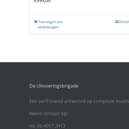
€
999,00
Toevoegen aan
Detail
winkelwagen
De Uitvoeringsbrigade
Een
verfrissend antwoord op complexe maats
Neem contact op:
tel. 06 4017 2413