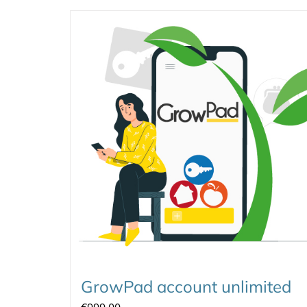
GrowPad account unlimited