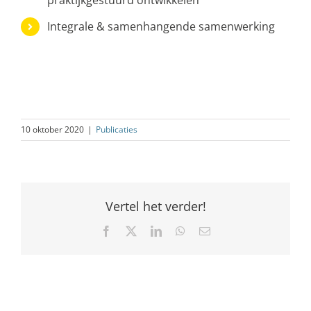
praktijkgestuurd ontwikkelen
Integrale & samenhangende samenwerking
10 oktober 2020
|
Publicaties
Vertel het verder!
Facebook
X
LinkedIn
WhatsApp
E-
mail