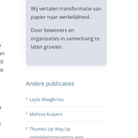
Wij vertalen transformatie van
papier naar werkelijkheid.
Door bewoners en
organisaties in samenhang te
s
laten groeien.
an
it
et
Andere publicaties
Layla Maaghriou
a
Melissa Kuipers
r
Thumbs Up Way Up
ontwikkelprogramma voor