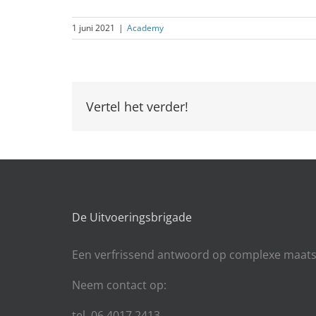
1 juni 2021
|
Academy
Vertel het verder!
De Uitvoeringsbrigade
Een
verfrissend antwoord op complexe maats
Neem contact op:
tel. 06 4017 2413