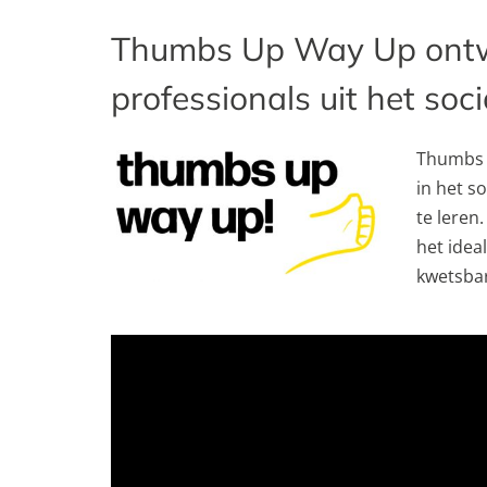
Thumbs Up Way Up ontw
professionals uit het soc
Thumbs 
in het s
te leren
het idea
kwetsbar