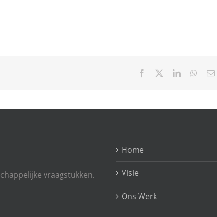
Facebook
X
LinkedIn
What
Home
Visie
chappelijke vraagstukken.
Ons Werk